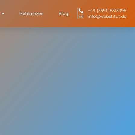
+49 (3591) 5315395
Referenzen
Blog
info@webstitut.de