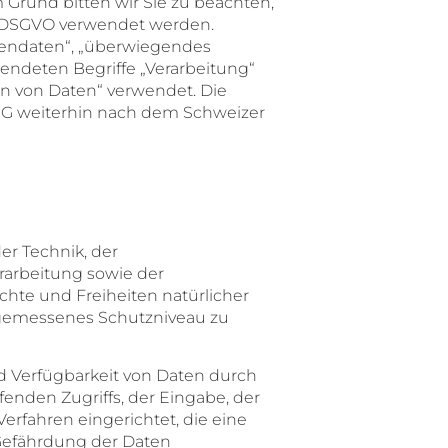
rund bitten wir Sie zu beachten,
r DSGVO verwendet werden.
nendaten“, „überwiegendes
ndeten Begriffe „Verarbeitung“
n von Daten“ verwendet. Die
SG weiterhin nach dem Schweizer
er Technik, der
arbeitung sowie der
hte und Freiheiten natürlicher
gemessenes Schutzniveau zu
d Verfügbarkeit von Daten durch
enden Zugriffs, der Eingabe, der
erfahren eingerichtet, die eine
Gefährdung der Daten