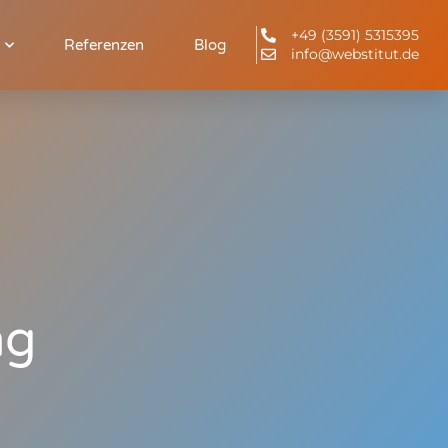
+49 (3591) 5315395
Referenzen
Blog
info@webstitut.de
ng