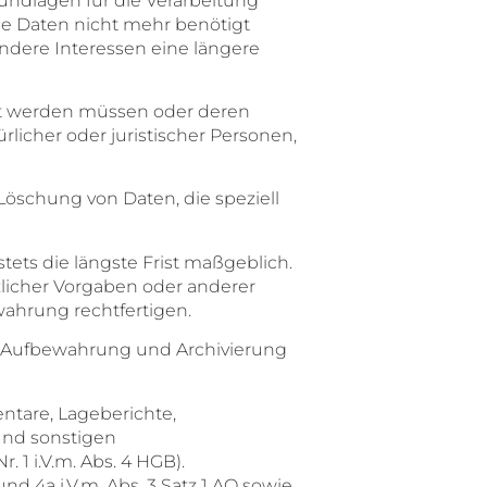
undlagen für die Verarbeitung
die Daten nicht mehr benötigt
dere Interessen eine längere
rt werden müssen oder deren
icher oder juristischer Personen,
öschung von Daten, die speziell
ets die längste Frist maßgeblich.
licher Vorgaben oder anderer
wahrung rechtfertigen.
e Aufbewahrung und Archivierung
ntare, Lageberichte,
und sonstigen
r. 1 i.V.m. Abs. 4 HGB).
d 4a i.V.m. Abs. 3 Satz 1 AO sowie