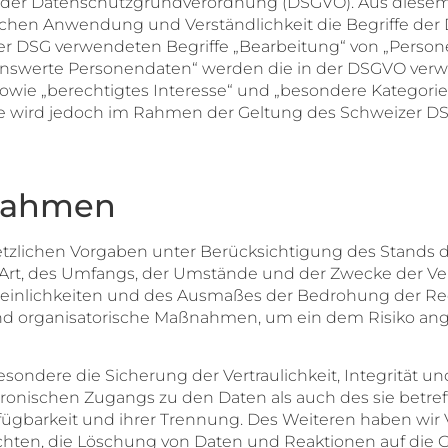
der Datenschutzgrundverordnung (DSGVO). Aus diesem G
lichen Anwendung und Verständlichkeit die Begriffe de
zer DSG verwendeten Begriffe „Bearbeitung“ von „Perso
enswerte Personendaten“ werden die in der DSGVO verwe
wie „berechtigtes Interesse“ und „besondere Kategorie
fe wird jedoch im Rahmen der Geltung des Schweizer D
nahmen
tzlichen Vorgaben unter Berücksichtigung des Stands d
rt, des Umfangs, der Umstände und der Zwecke der Ver
heinlichkeiten und des Ausmaßes der Bedrohung der Rec
nd organisatorische Maßnahmen, um ein dem Risiko an
dere die Sicherung der Vertraulichkeit, Integrität un
ronischen Zugangs zu den Daten als auch des sie betreff
ügbarkeit und ihrer Trennung. Des Weiteren haben wir V
ten, die Löschung von Daten und Reaktionen auf die 