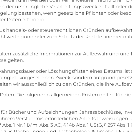
widerrufen werden oder keine weiteren rechtlichen Gr
enen der ursprüngliche Verarbeitungszweck entfällt oder 
elung bestehen, wenn gesetzliche Pflichten oder beson
er Daten erfordern.
us handels- oder steuerrechtlichen Gründen aufbewah
htsverfolgung oder zum Schutz der Rechte anderer natürl
lten zusätzliche Informationen zur Aufbewahrung und L
se gelten.
rungsdauer oder Löschungsfristen eines Datums, ist st
prünglich vorgesehenen Zweck, sondern aufgrund gesetz
iten wir ausschließlich zu den Gründen, die ihre Aufbe
ten: Die folgenden allgemeinen Fristen gelten für di
 für Bücher und Aufzeichnungen, Jahresabschlüsse, Inve
u ihrem Verständnis erforderlichen Arbeitsanweisungen 
s. 1 Nr. 1 i.V.m. Abs. 3 AO, § 14b Abs. 1 UStG, § 257 Abs. 1 N
z. B. Rechnungen und Kostenbelege (§ 147 Abs. 1 Nr. 4 un