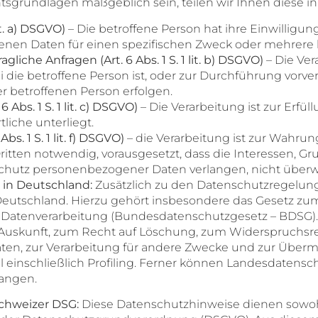
chtsgrundlagen maßgeblich sein, teilen wir Ihnen diese i
lit. a) DSGVO)
– Die betroffene Person hat ihre Einwilligung
nen Daten für einen spezifischen Zweck oder mehrer
gliche Anfragen (Art. 6 Abs. 1 S. 1 lit. b) DSGVO)
– Die Vera
ei die betroffene Person ist, oder zur Durchführung vor
der betroffenen Person erfolgen.
 Abs. 1 S. 1 lit. c) DSGVO)
– Die Verarbeitung ist zur Erfül
tliche unterliegt.
bs. 1 S. 1 lit. f) DSGVO)
– die Verarbeitung ist zur Wahrun
ritten notwendig, vorausgesetzt, dass die Interessen, G
Schutz personenbezogener Daten verlangen, nicht über
 in Deutschland:
Zusätzlich zu den Datenschutzregelun
utschland. Hierzu gehört insbesondere das Gesetz zum
Datenverarbeitung (Bundesdatenschutzgesetz – BDSG).
Auskunft, zum Recht auf Löschung, zum Widerspruchsre
en, zur Verarbeitung für andere Zwecke und zur Übermi
l einschließlich Profiling. Ferner können Landesdatensc
angen.
chweizer DSG:
Diese Datenschutzhinweise dienen sowoh