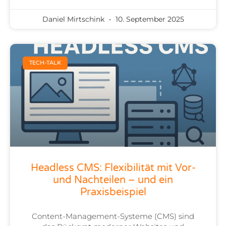
Daniel Mirtschink
10. September 2025
TECH-TALK
Headless CMS: Flexibilität mit Vor-
und Nachteilen – und ein
Praxisbeispiel
Content-Management-Systeme (CMS) sind