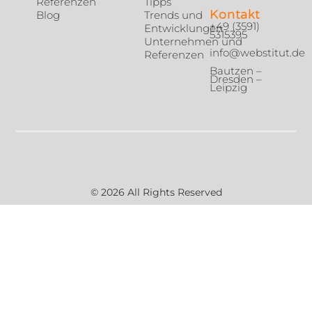
Referenzen
Tipps
Kontakt
Blog
Trends und
+49 (3591)
Entwicklungen
5315395
Unternehmen und
info@webstitut.de
Referenzen
Bautzen –
Dresden –
Leipzig
© 2026 All Rights Reserved