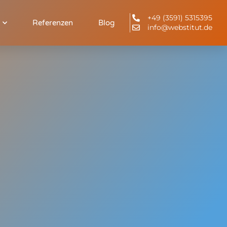
+49 (3591) 5315395
Referenzen
Blog
info@webstitut.de