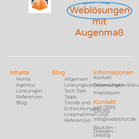
Weblösungen
mit
Augenmaß
Inhalte
Blog
Informationen
Kontakt
Home
Allgemein
Agentur
Leistungsverbesserungen
Datenschutzerklär
Leistungen
Tech-Talk
Impressum
Referenzen
Tipps
Kontakt
Blog
Trends und
+49 (3591)
Entwicklungen
5315395
Unternehmen und
info@webstitut.de
Referenzen
Bautzen –
Dresden –
Leipzig