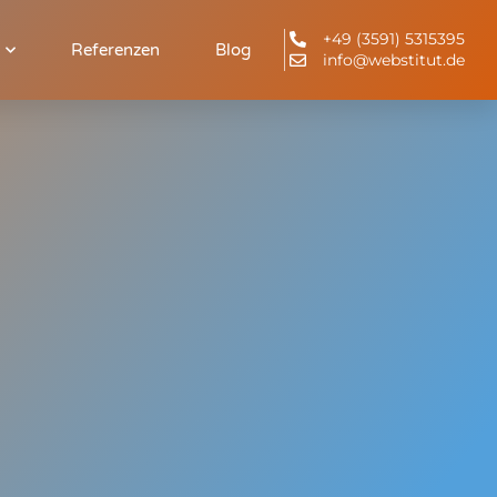
+49 (3591) 5315395
Referenzen
Blog
info@webstitut.de