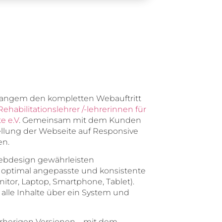
 langem den kompletten Webauftritt
habilitationslehrer /-lehrerinnen für
e e.V
. Gemeinsam mit dem Kunden
llung der Webseite auf Responsive
n.
ebdesign gewährleisten
 optimal angepasste und konsistente
itor, Laptop, Smartphone, Tablet).
 alle Inhalte über ein System und
vorherigen Versionen – mit dem