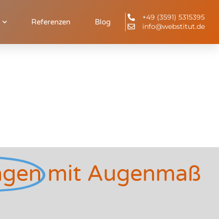
+49 (3591) 5315395
Referenzen
Blog
info@webstitut.de
ngen
mit Augenmaß