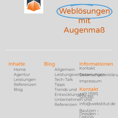
Weblösungen
mit
Augenmaß
Inhalte
Blog
Informationen
Kontakt
Home
Allgemein
Agentur
Leistungsverbesserungen
Datenschutzerklär
Leistungen
Tech-Talk
Impressum
Referenzen
Tipps
Kontakt
Blog
Trends und
+49 (3591)
Entwicklungen
5315395
Unternehmen und
info@webstitut.de
Referenzen
Bautzen –
Dresden –
Leipzig