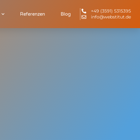
+49 (3591) 5315395
Referenzen
Blog
info@webstitut.de