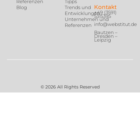
Referenzen
Tipps
Kontakt
Blog
Trends und
+49 (3591)
Entwicklungen
5315395
Unternehmen und
info@webstitut.de
Referenzen
Bautzen –
Dresden –
Leipzig
© 2026 All Rights Reserved