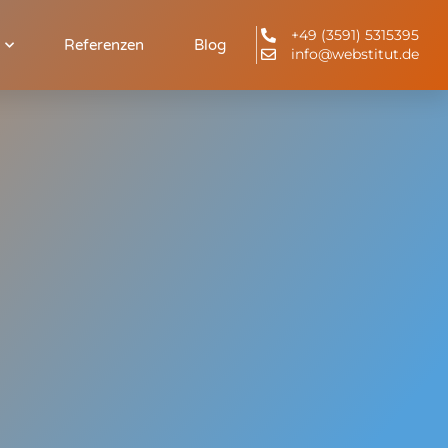
+49 (3591) 5315395
Referenzen
Blog
info@webstitut.de