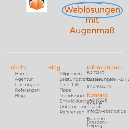
Weblösungen
mit
Augenmaß
Inhalte
Blog
Informationen
Kontakt
Home
Allgemein
Agentur
Leistungsverbesserungen
Datenschutzerklär
Leistungen
Tech-Talk
Impressum
Referenzen
Tipps
Kontakt
Blog
Trends und
+49 (3591)
Entwicklungen
5315395
Unternehmen und
info@webstitut.de
Referenzen
Bautzen –
Dresden –
Leipzig