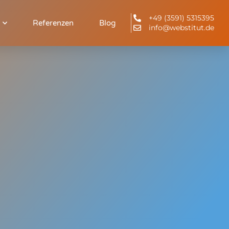
+49 (3591) 5315395
Referenzen
Blog
info@webstitut.de